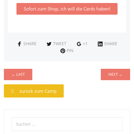
Sofort zum Shop, ich will die Cards haben!
SHARE
TWEET
+1
SHARE
PIN
← LAST
NEXT →
zurück zum Camp